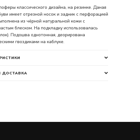
оферы классического дизайна, на резинке. Даная
уви имеет отрезной носок и задник с перфорацией
ыполнена из чёрной натуральной кожи с
астым блеском. На подкладку использовалась
лок). Подошва однотонная, деорирована
скими гвоздиками на каблуке.
РИСТИКИ
І ДОСТАВКА