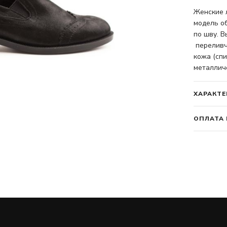
Женские л
модель об
по шву. В
переливч
кожа (спи
металличе
ХАРАКТЕ
ОПЛАТА 