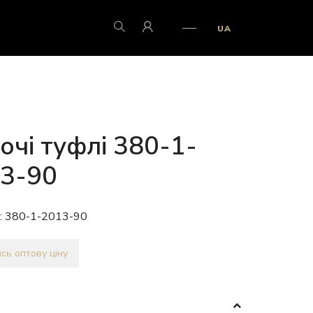
UA
очі туфлі 380-1-
3-90
:
380-1-2013-90
сь оптову ціну