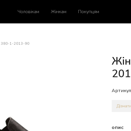
Чоловікам
Жінкам
Покупцям
380-1-2013-90
Жін
201
Артикул
Дізнати
ОПИС