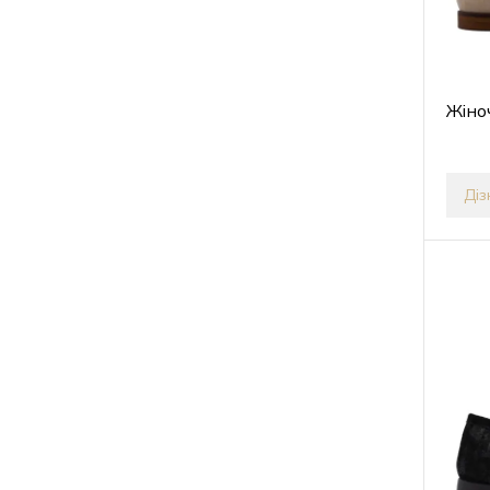
Жіно
Діз