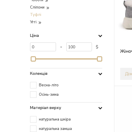
Чоботи
Сліпони
Туфлі
Уггі
Ціна
-
$
Жіно
Колекція
Діз
Весна-літо
Осінь-зима
Матеріал верху
натуральна шкіра
натуральна замша