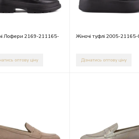
чі Лофери 2169-211165-
Жіночі туфлі 2005-21165-
натись оптову ціну
Дізнатись оптову ціну