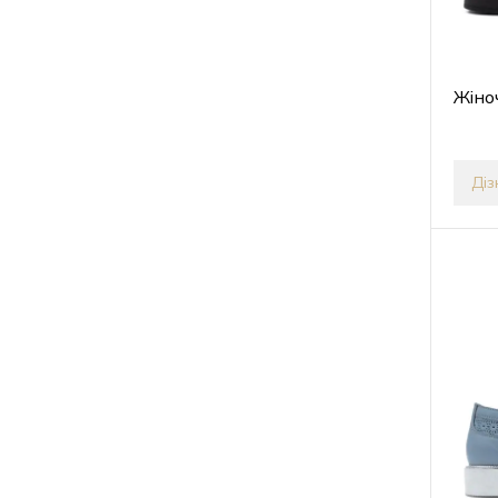
Жіно
Діз