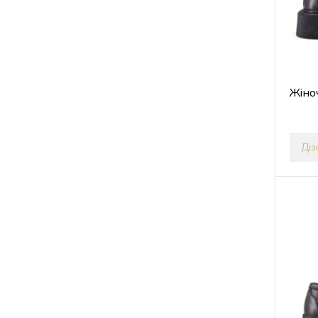
Жіно
Діз