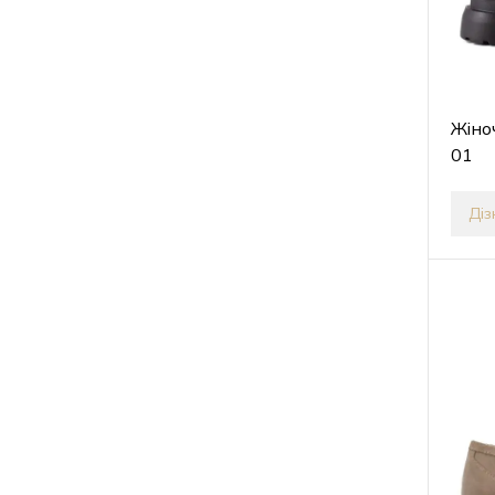
Жіно
01
Діз