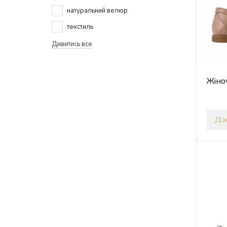
натуральний велюр
текстиль
Дивитись все
Жіно
Діз