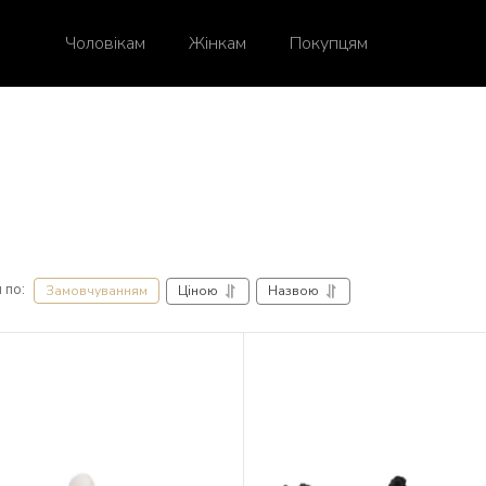
Чоловікам
Жінкам
Покупцям
 по:
Ціною
Назвою
Замовчуванням