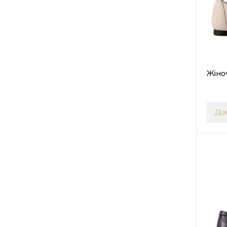
Жіно
Діз