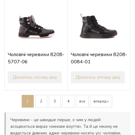
Чоловічі черевики 8208-
Чоловічі черевики 8208-
5707-06
0084-01
Дізнатись оптову ціну
Дізнатись оптову ціну
1
2
3
4
все
вперед »
Черевики - це швидше перше, з чим у людей
асоціюється вираз «зимове взуття». Та й це нікому не
видасться дивним, адже черевики носять усі: чоловіки,