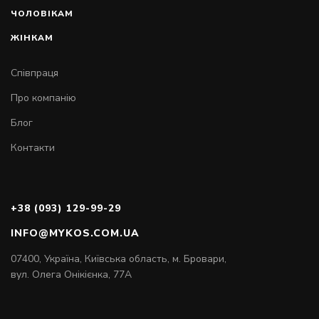
на зимовий сезон, ми завжди намагаємось наповнити
ЧОЛОВІКАМ
наш асортимент чоловічих черевиків різними видами та
ЖІНКАМ
кольорами натуральних шкір, щоб кожен міг знайти собі
модель за смаком.
Співпраця
2.Підбір підкладкових матеріалів. У черевиках, як і в
Про компанію
будь-якому іншому зимовому взутті цей фактор відіграє
одне з ключових значень. Ніхто не хоче купувати собі
Блог
холодного взуття на зиму. Тому ми закуповуємо тільки
Контакти
якісне тепле хутро та байку, які ніколи не дадуть вашій
нозі замерзнути у наших черевиках. Крім підкладки, у
кожній осінній та зимовій моделі взуття нашого
виробництва ми обов'язково використовуємо щільну
+38 (093) 129-99-29
термотканину як міжпідкладку, що допомагає зберігати
тепло у кожній моделі нашого взуття.
INFO@MYKOS.COM.UA
07400, Україна, Київська область, м. Бровари,
3. Відбір підошви. Для наших черевиків ми відбираємо
вул. Олега Онікієнка, 77А
тільки стійку до низьких температур підошву, яка здатна
витримувати навіть найгірші погодні умови. Також, на
нашій фабриці надають великої уваги відбору підошви