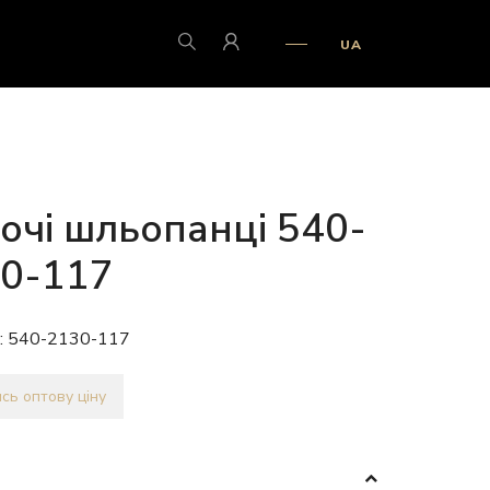
UA
очі шльопанці 540-
0-117
:
540-2130-117
сь оптову ціну