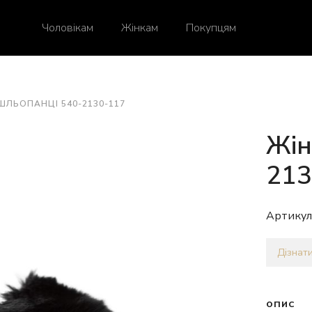
Чоловікам
Жінкам
Покупцям
ШЛЬОПАНЦІ 540-2130-117
Жін
213
Артикул
Дізнати
ОПИС