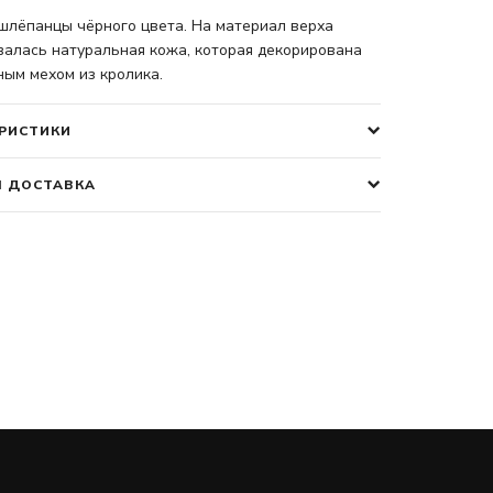
шлёпанцы чёрного цвета. На материал верха
валась натуральная кожа, которая декорирована
ым мехом из кролика.
РИСТИКИ
І ДОСТАВКА