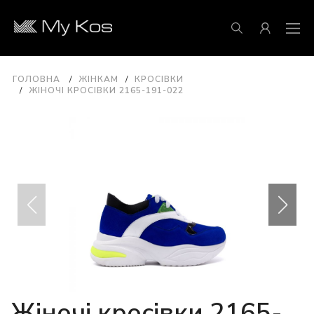
ГОЛОВНА
ЖІНКАМ
КРОСІВКИ
ЖІНОЧІ КРОСІВКИ 2165-191-022
Жіночі кросівки 2165-