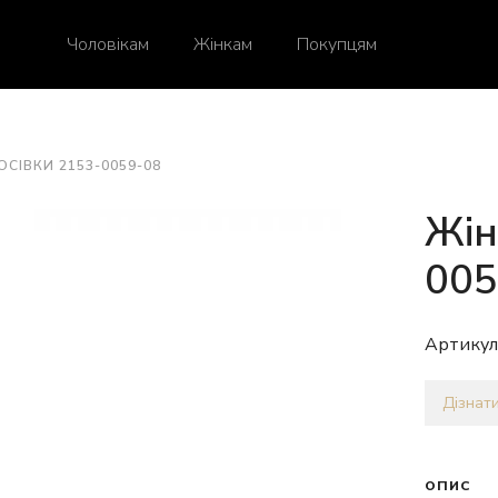
Чоловікам
Жінкам
Покупцям
ОСІВКИ 2153-0059-08
Жін
005
Артикул
Дізнати
ОПИС