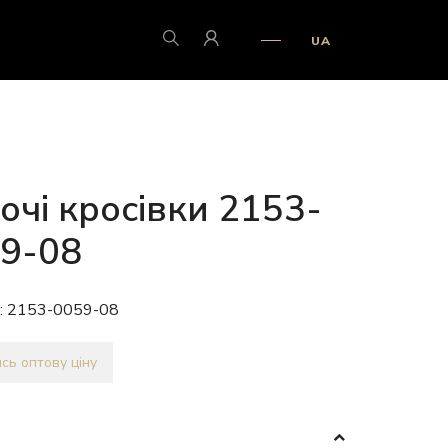
UA
очі кросівки 2153-
9-08
:
2153-0059-08
сь оптову ціну