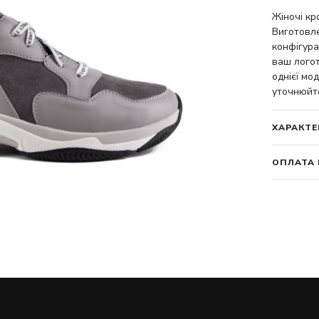
Жіночі кр
Виготовле
конфігура
ваш логот
однієї мод
уточнюйт
ХАРАКТЕ
ОПЛАТА 