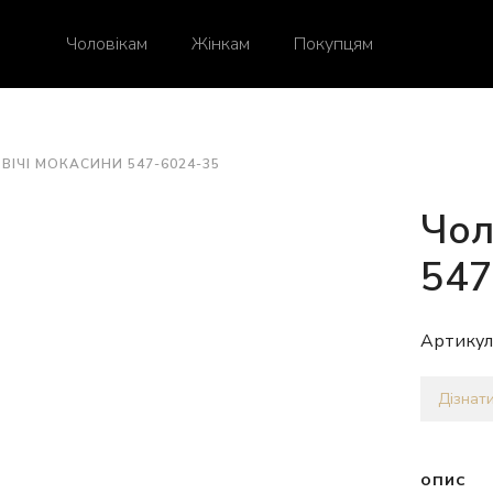
Чоловікам
Жінкам
Покупцям
ВІЧІ МОКАСИНИ 547-6024-35
Чол
547
Артикул
Дізнати
ОПИС