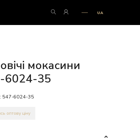
UA
овічі мокасини
-6024-35
:
547-6024-35
сь оптову ціну