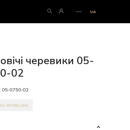
UA
овічі черевики 05-
0-02
:
05-0750-02
сь оптову ціну