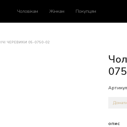
Чоловікам
Жінкам
Покупцям
ІЧІ ЧЕРЕВИКИ 05-0750-02
Чол
075
Артикул
Дізнати
ОПИС