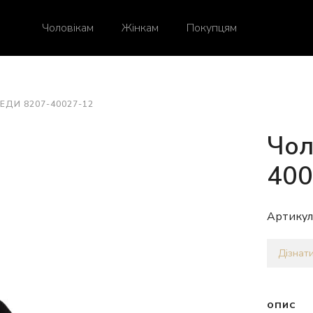
Чоловікам
Жінкам
Покупцям
ЕДИ 8207-40027-12
Чол
400
Артикул
Дізнати
ОПИС