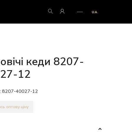
UA
овічі кеди 8207-
27-12
:
8207-40027-12
сь оптову ціну