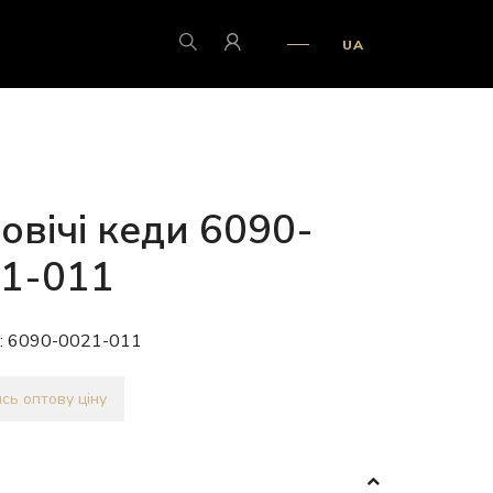
UA
овічі кеди 6090-
1-011
:
6090-0021-011
сь оптову ціну