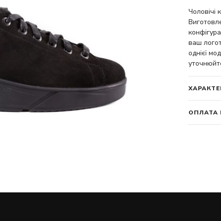
Чоловічі 
Виготовле
конфігура
ваш логот
однієї мод
уточнюйт
ХАРАКТЕ
ОПЛАТА 