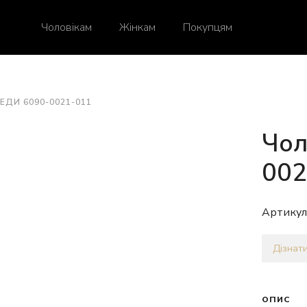
Чоловікам
Жінкам
Покупцям
ЕДИ 6090-0021-011
Чол
002
Артикул
Дізнати
ОПИС