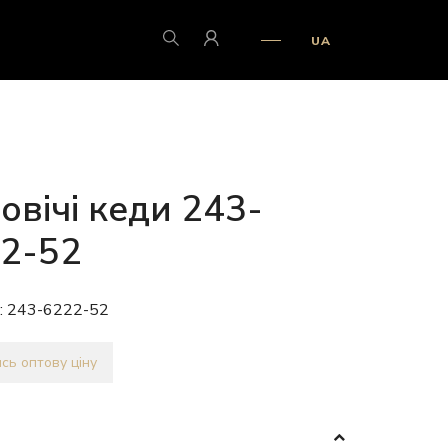
UA
овічі кеди 243-
2-52
:
243-6222-52
сь оптову ціну