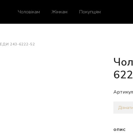
Чоловікам
Жінкам
Покупцям
ЕДИ 243-6222-52
Чол
622
Артикул
Дізнати
ОПИС