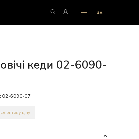
UA
овічі кеди 02-6090-
:
02-6090-07
сь оптову ціну