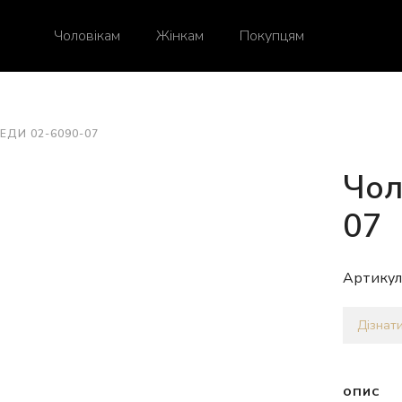
Чоловікам
Жінкам
Покупцям
ЕДИ 02-6090-07
Чол
07
Артикул
Дізнати
ОПИС