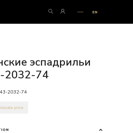
EN
ские эспадрильи
-2032-74
43-2032-74
lesale price
TION