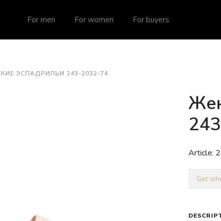
For men
For women
For buyers
КИЕ ЭСПАДРИЛЬИ 243-2032-74
Жен
243
Article:
2
Get who
DESCRIP