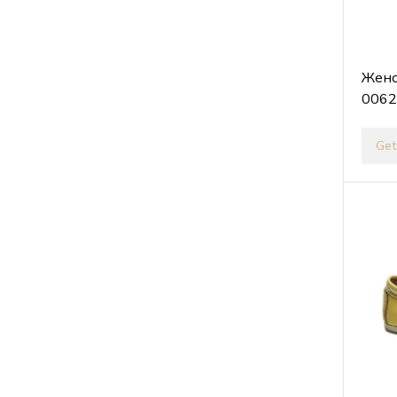
Женс
0062
Get