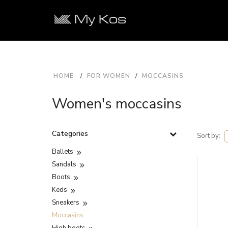
HOME
FOR WOMEN
MOCCASINS
Women's moccasins
Categories
Sort by:
Ballets
Sandals
Boots
Keds
Sneakers
Moccasins