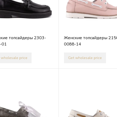
кие топсайдеры 2303-
Женские топсайдеры 215
-01
0088-14
 wholesale price
Get wholesale price