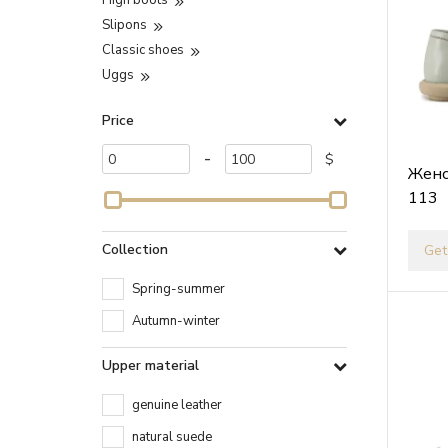
High boots
Slipons
Classic shoes
Uggs
Price
-
$
Женс
113
Collection
Get
Spring-summer
Autumn-winter
Upper material
genuine leather
natural suede