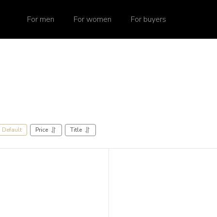
For men
For women
For buyers
Price
Title
Default