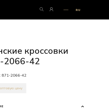
RU
ские кроссовки
-2066-42
:
871-2066-42
 оптовую цену
ИЕ