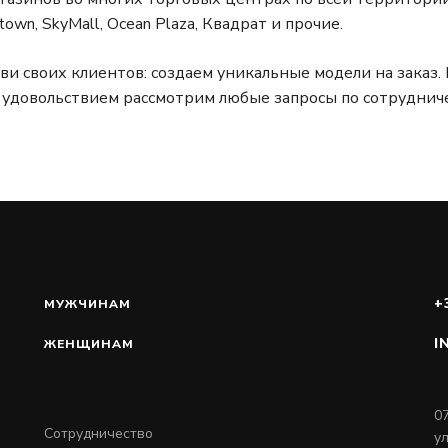
own, SkyMall, Ocean Plaza, Квадрат и прочие.
ви своих клиентов: создаем уникальные модели на заказ
 С удовольствием рассмотрим любые запросы по сотрудниче
+
МУЖЧИНАМ
I
ЖЕНЩИНАМ
07
Сотрудничество
у