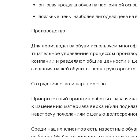
оптовая продажа обуви на постоянной основе
лояльные цены: наиболее выгодная цена на 
Производство
Для производства обуви используем много
тщательное управление процессом производ
компании и разделяют общие ценности и ц
создания нашей обуви: от конструкторского
Сотрудничество и партнерство
Приоритетный принцип работы с заказчика
к изменению материала верха и/или подкла
навстречу пожеланиям с целью долгосрочног
Среди наших клиентов есть известные обувыные
фабрики My Kos размещена на прилавках ма