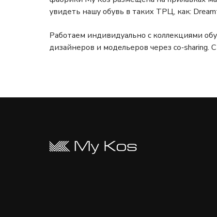
увидеть нашу обувь в таких ТРЦ, как: Dreamt
Работаем индивидуально с коллекциями обу
дизайнеров и модельеров через co-sharing.