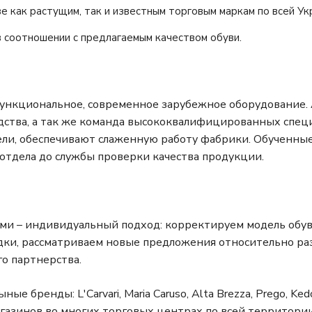
 как растущим, так и известным торговым маркам по всей Укр
в соотношении с предлагаемым качеством обуви.
функциональное, современное зарубежное оборудование.
ства, а так же команда высококвалифицированных специ
ели, обеспечивают слаженную работу фабрики. Обученны
 отдела до службы проверки качества продукции.
ми – индивидуальный подход: корректируем модель обув
дки, рассматриваем новые предложения относительно ра
о партнерства.
 бренды: L'Carvari, Maria Caruso, Alta Brezza, Prego, Kedo
газинов во многих торговых центрах по всей территори