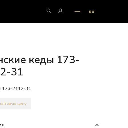
RU
ские кеды 173-
2-31
:
173-2112-31
 оптовую цену
ИЕ