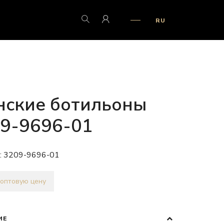
RU
ские ботильоны
9-9696-01
:
3209-9696-01
 оптовую цену
ИЕ