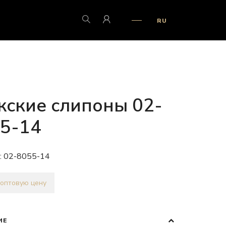
RU
ские слипоны 02-
5-14
:
02-8055-14
 оптовую цену
ИЕ