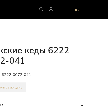
RU
ские кеды 6222-
2-041
:
6222-0072-041
 оптовую цену
ИЕ