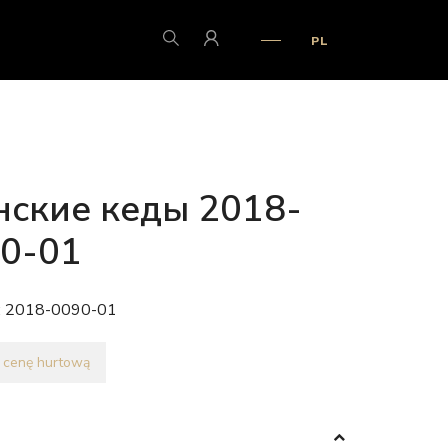
PL
ские кеды 2018-
0-01
:
2018-0090-01
 cenę hurtową