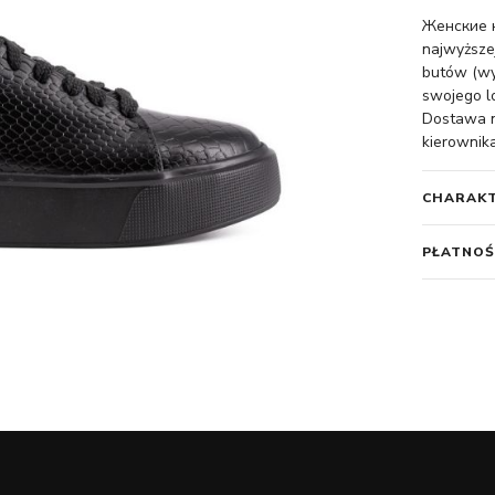
Женские к
najwyższej
butów (wy
swojego l
Dostawa na
kierownika
CHARAK
PŁATNOŚ