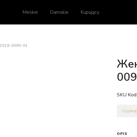
Meskie
Damskie
Kupujący
018-0090-01
Жен
009
SKU Kod
Uzyskaj
OPIS