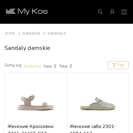
DOM
DAMSKIE
SANDALY
Sandaly damskie
Sortuj wg:
Filtr
Domyślna
Cena
Tytuł
Женские Кроссовки
Женские сабо 2301-