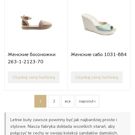
Женские босоножки
Женские сабо 1031-884
263-1-2123-70
Uzyskaj cenę hurtową
Uzyskaj cenę hurtową
1
2
все
naprzód »
Letnie buty zawsze powinny być jak najbardziej proste i
stylowe. Nasza fabryka dokłada wszelkich starań, aby
połączyć te cechy w swojej kolekcji sandałów damskich,