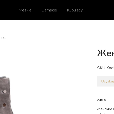
Meskie
Damskie
Kupujący
240
Жен
SKU Kod
Uzyskaj
OPIS
Женские б