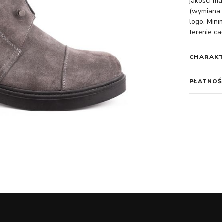
jakości ma
(wymiana 
logo. Min
terenie ca
CHARAK
PŁATNOŚ