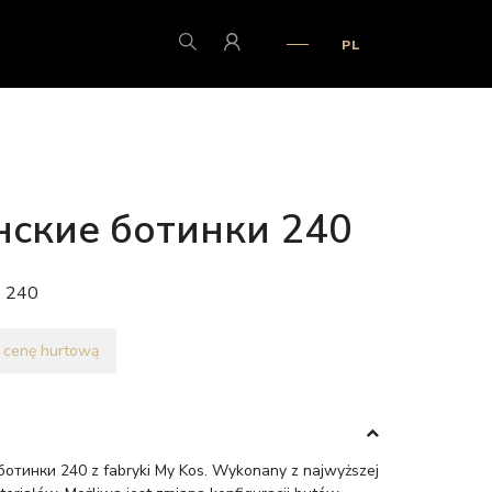
PL
ские ботинки 240
:
240
 cenę hurtową
отинки 240 z fabryki My Kos. Wykonany z najwyższej