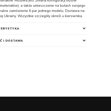
teriałów. Możliwa jest zmiana konfiguracji butów
materiałów), a także umieszczenie na butach swojego
imalne zamówienie 6 par jednego modelu. Dostawa na
łej Ukrainy. Wszystkie szczegóły określ u kierownika.
TERYSTYKA
Ć I DOSTAWA