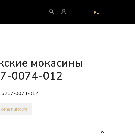
PL
ские мокасины
7-0074-012
:
6257-0074-012
 cenę hurtową