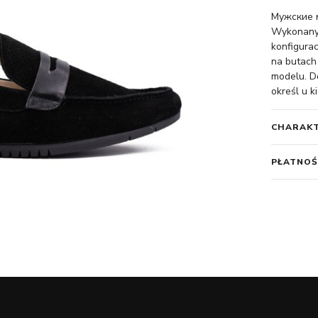
Мужские м
Wykonany 
konfigura
na butach
modelu. Do
określ u k
CHARAK
PŁATNOŚ