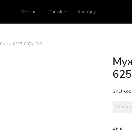
Meskie
Damskie
Kupujący
ИНЫ 6257-0074-012
Муж
625
SKU Kod
Uzyskaj
OPIS