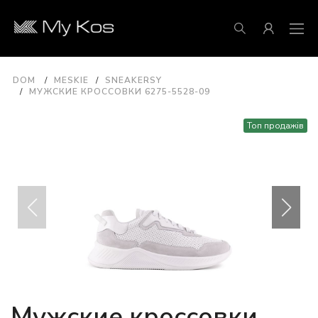
DOM
MESKIE
SNEAKERSY
МУЖСКИЕ КРОССОВКИ 6275-5528-09
Топ продажів
Мужские кроссовки