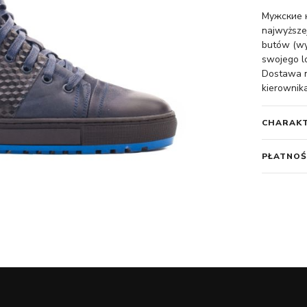
Мужские к
najwyższej
butów (wy
swojego l
Dostawa na
kierownika
CHARAK
PŁATNOŚ