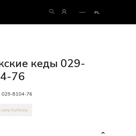
PL
ские кеды 029-
4-76
:
029-8104-76
 cenę hurtową