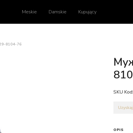
Meskie
Damskie
Kupujący
9-8104-76
Муж
810
SKU Kod
Uzyskaj
OPIS