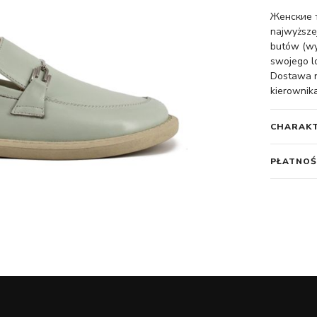
Женские т
najwyższej
butów (wy
swojego l
Dostawa na
kierownika
CHARAK
PŁATNOŚ