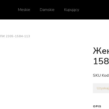
Meskie
Damskie
Kupujący
И 2305-1584-113
Жен
158
SKU Kod
Uzyskaj
OPIS