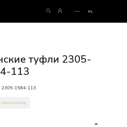
PL
ские туфли 2305-
4-113
:
2305-1584-113
 cenę hurtową